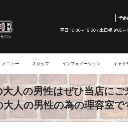
予約
平日
10:00～19:00 /
土日祝
9:00～
メニュー
スタッフ
インフォメーション
ギャラ
の大人の男性はぜひ当店にご
の大人の男性の為の理容室で