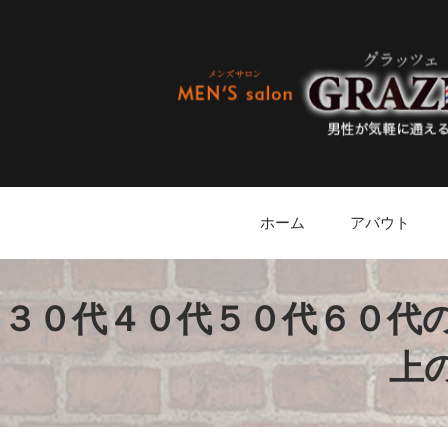
ホーム
アバウト
３０代４０代５０代６０代
上