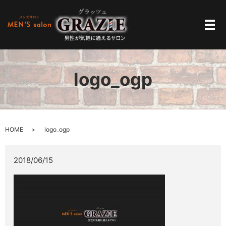
メ
logo_ogp
HOME
logo_ogp
2018/06/15