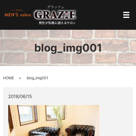
メ
blog_img001
HOME
blog_img001
2018/06/15